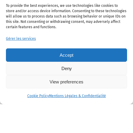
An asset for the organization
à 1000% !
To provide the best experiences, we use technologies like cookies to
lendemain ), nous avons
of events!
store and/or access device information. Consenting to these technologies
profité pleinement de la fête
will allow us to process data such as browsing behavior or unique IDs on
Si vous voulez vous marier
this site. Not consenting or withdrawing consent, may adversely affect
ainsi que de nos invités.
certain features and functions.
sereinement et que vos invités
CREM (Club des Résidents Etrangers
trouvent que tout est parfait
Gérer les services
Dès le 1er jour ; nous avons
de Monaco)
(le diable est dans le détail),
fait confiance à l’équipe
alors JustUnlimited est fait
Accept
JustUnlimited, ils ont
pour vous !
rapidement été force de
Deny
© Copyright 2005 – 2026 • JustUnlimited
proposition et se sont
Setup by
mMs
View preferences
énormément investis dans
Léa E.
notre mariage.
Cookie Policy
Mentions Légales & Confidentialité
Gestion Cookie
Mentions Légales
Professionnalisme, confiance,
réactivité et passion ont été
les mots d’ordre, encore merci