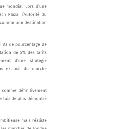
que mondial. Lors d’une
ch Plaza, l’Autorité du
o comme une destination
oints de pourcentage de
ation de 5% des tarifs
ement d’une stratégie
us exclusif du marché
t comme définitivement
ne fois de plus démontré
ambitieuse mais réaliste
r les marchés de longue