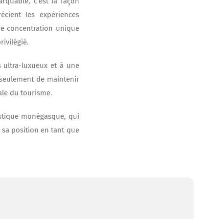
quable, c’est la façon
écient les expériences
ne concentration unique
ivilégié.
 ultra-luxueux et à une
 seulement de maintenir
ale du tourisme.
ristique monégasque, qui
i sa position en tant que