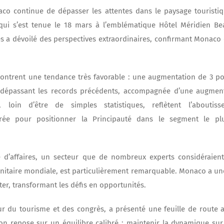
co continue de dépasser les attentes dans le paysage touristi
qui s’est tenue le 18 mars à l’emblématique Hôtel Méridien Bea
s a dévoilé des perspectives extraordinaires, confirmant Monac
montrent une tendance très favorable : une augmentation de 3 p
e, dépassant les records précédents, accompagnée d’une augment
, loin d’être de simples statistiques, reflètent l’aboutiss
rée pour positionner la Principauté dans le segment le pl
e d’affaires, un secteur que de nombreux experts considéraien
 sanitaire mondiale, est particulièrement remarquable. Monaco a u
ter, transformant les défis en opportunités.
ur du tourisme et des congrès, a présenté une feuille de route 
ion repose sur un équilibre calibré : maintenir la dynamique su