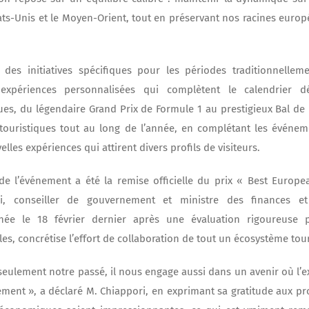
tats-Unis et le Moyen-Orient, tout en préservant nos racines europé
 des initiatives spécifiques pour les périodes traditionnellem
expériences personnalisées qui complètent le calendrier 
, du légendaire Grand Prix de Formule 1 au prestigieux Bal de 
x touristiques tout au long de l’année, en complétant les événem
lles expériences qui attirent divers profils de visiteurs.
 l’événement a été la remise officielle du prix « Best Europe
ri, conseiller de gouvernement et ministre des finances et
rnée le 18 février dernier après une évaluation rigoureuse 
es, concrétise l’effort de collaboration de tout un écosystème tour
seulement notre passé, il nous engage aussi dans un avenir où l’exc
ent », a déclaré M. Chiappori, en exprimant sa gratitude aux pr