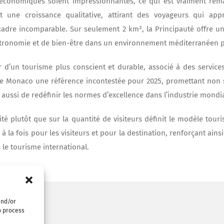
économiques soient impressionnantes, ce qui est vraiment remar
 une croissance qualitative, attirant des voyageurs qui appr
adre incomparable. Sur seulement 2 km², la Principauté offre u
astronomie et de bien-être dans un environnement méditerranéen pr
 d’un tourisme plus conscient et durable, associé à des services
t de Monaco une référence incontestée pour 2025, promettant non
s aussi de redéfinir les normes d’excellence dans l’industrie mondi
lité plutôt que sur la quantité de visiteurs définit le modèle tou
r à la fois pour les visiteurs et pour la destination, renforçant ains
 le tourisme international.
and/or
o process