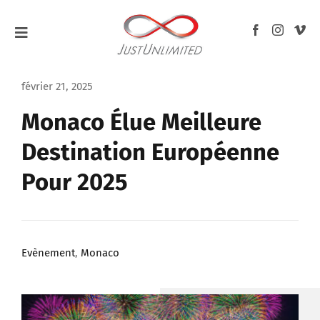
Passer
au
Toggle
contenu
Navigation
ACCUEIL
février 21, 2025
Monaco Élue Meilleure
À PROPOS
Destination Européenne
MARIAGES
Pour 2025
ÉVÈNEMENTS
GRAND PRIX F1
Evènement
,
Monaco
BLOG